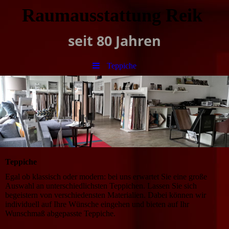
Raumausstattung Reik
seit 80 Jahren
Teppiche
Teppiche
Egal ob klassisch oder modern: bei uns erwartet Sie eine große
Auswahl an unterschiedlichsten Teppichen. Lassen Sie sich
begeistern von verschiedensten Materialien. Dabei können wir
individuell auf Ihre Wünsche eingehen und bieten auf Ihr
Wunschmaß abgepasste Teppiche.