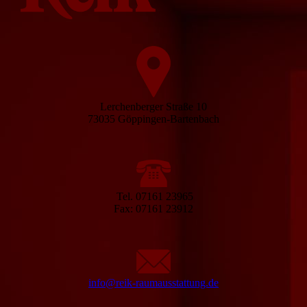
Lerchenberger Straße 10
73035 Göppingen-Bartenbach
Tel. 07161 23965
Fax: 07161 23912
info@reik-raumausstattung.de