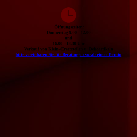
Öffnungszeiten:
Donnerstag 9.00 - 12.00
und
16.00 - 18.30 Uhr
Verkauf von Klein-/Ersatzteilen u. Dekoartikeln
-
bitte vereinbaren Sie für Beratungen vorab einen Termin
-