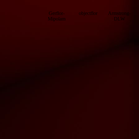
Gerflor-
objectflor
Armstrong-
Mipolam
DLW