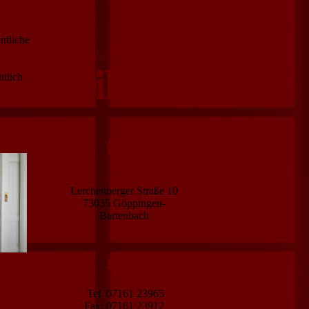
ntliche
tlich
Lerchenberger Straße 10
73035 Göppingen-
Bartenbach
Tel. 07161 23965
Fax: 07161 23912