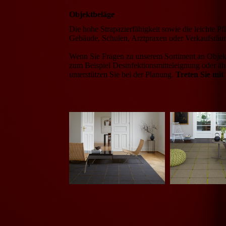
Objektbeläge
Die hohe Strapazierfähigkeit sowie die leichte P
Gebäude, Schulen, Arztpraxen oder Verkaufsräum
Wenn Sie Fragen zu unserem Sortiment an Objekt
zum Beispiel Desinfektionsmitteleignung oder ä
unterstützen Sie bei der Planung.
Treten Sie mit