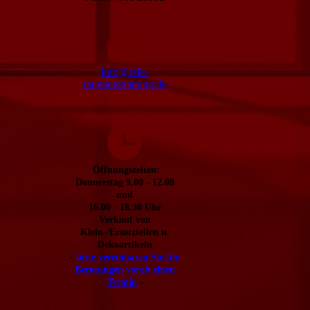
info@reik-
raumausstattung.de
Öffnungszeiten:
Donnerstag 9.00 - 12.00
und
16.00 - 18.30 Uhr
Verkauf von
Klein-/Ersatzteilen u.
Dekoartikeln
-
bitte vereinbaren Sie für
Beratungen vorab einen
Termin
-