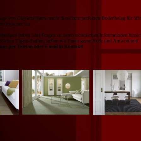
flege von Objektbelägen macht diese zum perfekten Bodenbelag für öffe
e jeglicher Art.
belägen haben oder Fragen zu deren technischen Informationen hinsich
hnlichen Eigenschaften, stehen wir Ihnen gerne Rede und Antwort und
 uns per Telefon oder Email in Kontakt!